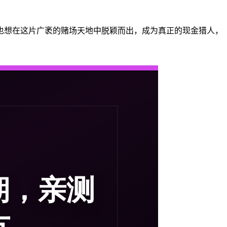
你也想在这片广袤的赌场天地中脱颖而出，成为真正的现金猎人，