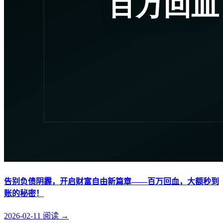
告别负债阴霾，开启财富自由新篇章——百万回血，大额秒到
账的秘密！
2026-02-11
阅读
→