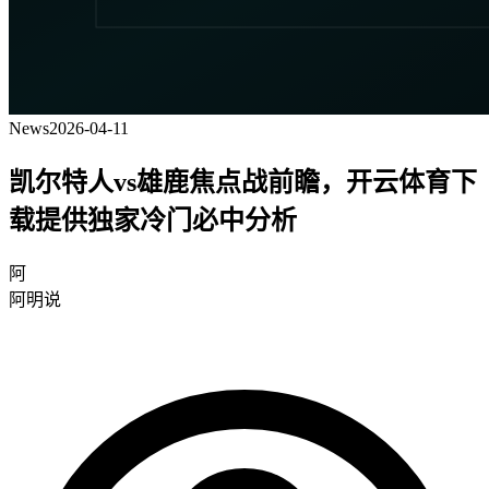
News
2026-04-11
凯尔特人vs雄鹿焦点战前瞻，开云体育下
载提供独家冷门必中分析
阿
阿明说