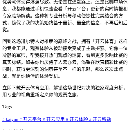
优势就体现得淋漓尽致。无论是在通勤路上，还是比赛中场休
息，我都能通过手机快速查看「开云平台」更新的实时情报和
专家临场解读。这种将专业分析与移动便捷性完美结合的方
式，确保了我的决策始终基于最新、最全的信息，不再后知后
觉。
回到这场凯尔特人对雄鹿的巅峰之战，拥有「开云体育」这样
的专业工具，观赛体验从被动接受变成了主动探索。它像一位
冷静的军师，帮我拨开热门观点的迷雾，看到更多影响比赛的
真实脉络。如果你也厌倦了人云亦云，渴望在欣赏精彩比赛的
同时，获得更深刻的洞察甚至不一样的乐趣，那么这次焦点
战，就是你绝佳的体验契机。
立即下载开云体育应用，解锁这场世纪对决的独家深度分析，
用专业的视角重新定义你的观赛之旅。
Tags
# kaiyun
# 开云平台
# 开云应用
# 开云体验
# 开云移动