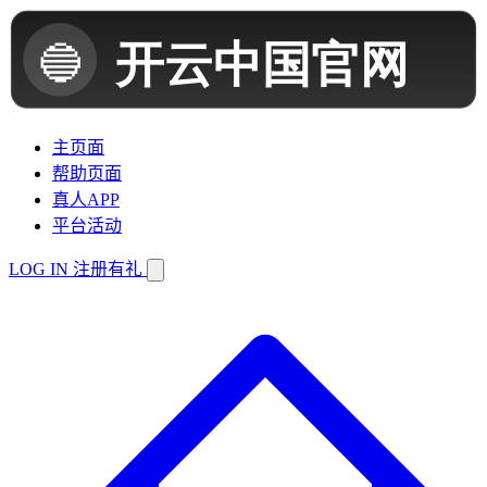
主页面
帮助页面
真人APP
平台活动
LOG IN
注册有礼