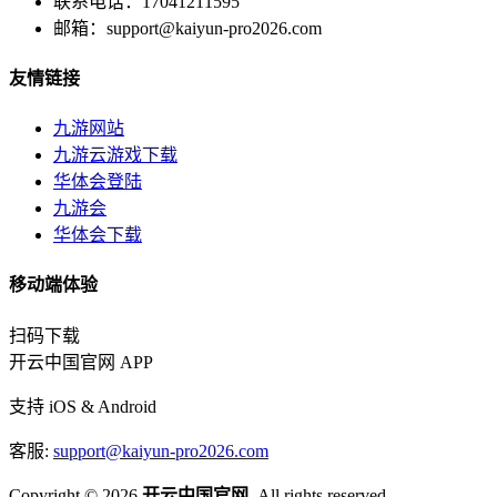
联系电话：17041211595
邮箱：
support@kaiyun-pro2026.com
友情链接
九游网站
九游云游戏下载
华体会登陆
九游会
华体会下载
移动端体验
扫码下载
开云中国官网 APP
支持 iOS & Android
客服:
support@kaiyun-pro2026.com
Copyright © 2026
开云中国官网
. All rights reserved.